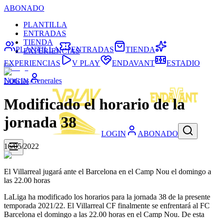
ABONADO
PLANTILLA
ENTRADAS
TIENDA
PLANTILLA
ENTRADAS
TIENDA
EXPERIENCIAS
EXPERIENCIAS
V PLAY
ENDAVANT
ESTADIO
Noticias Generales
LOGIN
Modificado el horario de la
jornada 38
LOGIN
ABONADO
16/05/2022
El Villarreal jugará ante el Barcelona en el Camp Nou el domingo a
las 22.00 horas
LaLiga ha modificado los horarios para la jornada 38 de la presente
temporada 2021/22. El Villarreal CF finalmente se enfrentará al FC
Barcelona el domingo a las 22.00 horas en el Camp Nou. De esta