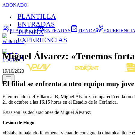
ABONADO
PLANTILLA
ENTRADAS
PLANTILLA
ENTRADAS
TIENDA
EXPERIENCI
TIENDA
EXPERIENCIAS
Fútbol base
Miguel Álvarez: «Tenemos forta
LOGIN
19/10/2023
El filial se enfrenta a otro equipo muy jov
El entrenador del Villarreal B, Miguel Álvarez, compareció en la rue
21 de octubre a las 16.15 horas en el Estadio de la Cerámica.
Estas son las declaraciones de Miguel Álvarez:
Lesión de Hugo
«Estaba trabajando fenomenal y cuando consigue la dinámica, tiene es