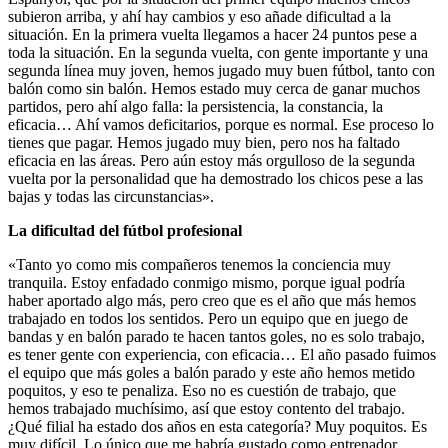
subieron arriba, y ahí hay cambios y eso añade dificultad a la
situación. En la primera vuelta llegamos a hacer 24 puntos pese a
toda la situación. En la segunda vuelta, con gente importante y una
segunda línea muy joven, hemos jugado muy buen fútbol, tanto con
balón como sin balón. Hemos estado muy cerca de ganar muchos
partidos, pero ahí algo falla: la persistencia, la constancia, la
eficacia… Ahí vamos deficitarios, porque es normal. Ese proceso lo
tienes que pagar. Hemos jugado muy bien, pero nos ha faltado
eficacia en las áreas. Pero aún estoy más orgulloso de la segunda
vuelta por la personalidad que ha demostrado los chicos pese a las
bajas y todas las circunstancias».
La dificultad del fútbol profesional
«Tanto yo como mis compañeros tenemos la conciencia muy
tranquila. Estoy enfadado conmigo mismo, porque igual podría
haber aportado algo más, pero creo que es el año que más hemos
trabajado en todos los sentidos. Pero un equipo que en juego de
bandas y en balón parado te hacen tantos goles, no es solo trabajo,
es tener gente con experiencia, con eficacia… El año pasado fuimos
el equipo que más goles a balón parado y este año hemos metido
poquitos, y eso te penaliza. Eso no es cuestión de trabajo, que
hemos trabajado muchísimo, así que estoy contento del trabajo.
¿Qué filial ha estado dos años en esta categoría? Muy poquitos. Es
muy difícil. Lo único que me habría gustado como entrenador