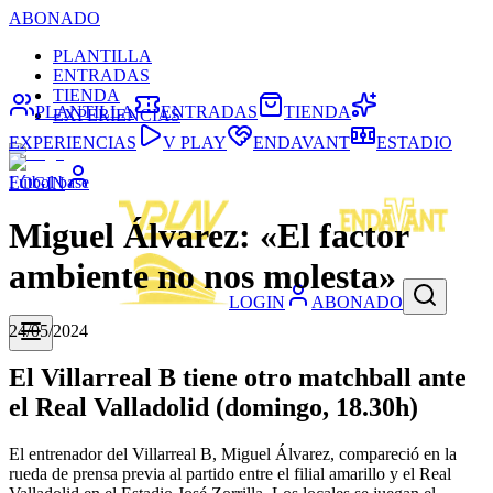
ABONADO
PLANTILLA
ENTRADAS
TIENDA
PLANTILLA
ENTRADAS
TIENDA
EXPERIENCIAS
EXPERIENCIAS
V PLAY
ENDAVANT
ESTADIO
Fútbol base
LOGIN
Miguel Álvarez: «El factor
ambiente no nos molesta»
LOGIN
ABONADO
24/05/2024
El Villarreal B tiene otro matchball ante
el Real Valladolid (domingo, 18.30h)
El entrenador del Villarreal B, Miguel Álvarez, compareció en la
rueda de prensa previa al partido entre el filial amarillo y el Real