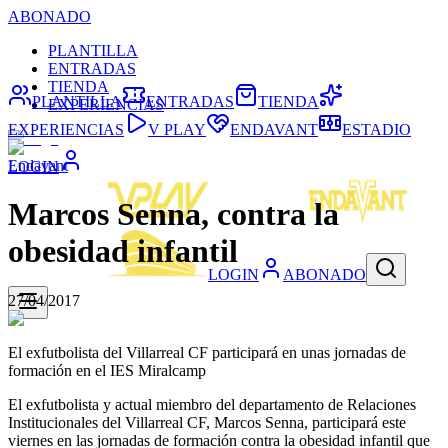
ABONADO
PLANTILLA
ENTRADAS
TIENDA
PLANTILLA
ENTRADAS
TIENDA
EXPERIENCIAS
EXPERIENCIAS
V PLAY
ENDAVANT
ESTADIO
Endavant
LOGIN
Marcos Senna, contra la
obesidad infantil
LOGIN
ABONADO
27/04/2017
El exfutbolista del Villarreal CF participará en unas jornadas de
formación en el IES Miralcamp
El exfutbolista y actual miembro del departamento de Relaciones
Institucionales del Villarreal CF, Marcos Senna, participará este
viernes en las jornadas de formación contra la obesidad infantil que