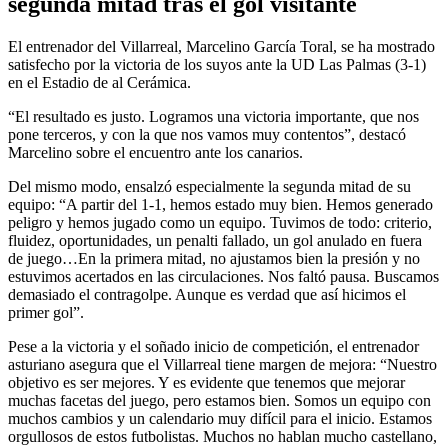
segunda mitad tras el gol visitante
El entrenador del Villarreal, Marcelino García Toral, se ha mostrado
satisfecho por la victoria de los suyos ante la UD Las Palmas (3-1)
en el Estadio de al Cerámica.
“El resultado es justo. Logramos una victoria importante, que nos
pone terceros, y con la que nos vamos muy contentos”, destacó
Marcelino sobre el encuentro ante los canarios.
Del mismo modo, ensalzó especialmente la segunda mitad de su
equipo: “A partir del 1-1, hemos estado muy bien. Hemos generado
peligro y hemos jugado como un equipo. Tuvimos de todo: criterio,
fluidez, oportunidades, un penalti fallado, un gol anulado en fuera
de juego…En la primera mitad, no ajustamos bien la presión y no
estuvimos acertados en las circulaciones. Nos faltó pausa. Buscamos
demasiado el contragolpe. Aunque es verdad que así hicimos el
primer gol”.
Pese a la victoria y el soñado inicio de competición, el entrenador
asturiano asegura que el Villarreal tiene margen de mejora: “Nuestro
objetivo es ser mejores. Y es evidente que tenemos que mejorar
muchas facetas del juego, pero estamos bien. Somos un equipo con
muchos cambios y un calendario muy difícil para el inicio. Estamos
orgullosos de estos futbolistas. Muchos no hablan mucho castellano,