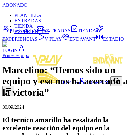
ABONADO
PLANTILLA
ENTRADAS
TIENDA
PLANTILLA
ENTRADAS
TIENDA
EXPERIENCIAS
EXPERIENCIAS
V PLAY
ENDAVANT
ESTADIO
LOGIN
Primer equipo
Marcelino: “Hemos sido un
equipo y eso nos ha acercado a
LOGIN
ABONADO
la victoria”
30/09/2024
El técnico amarillo ha resaltado la
excelente reacción del equipo en la