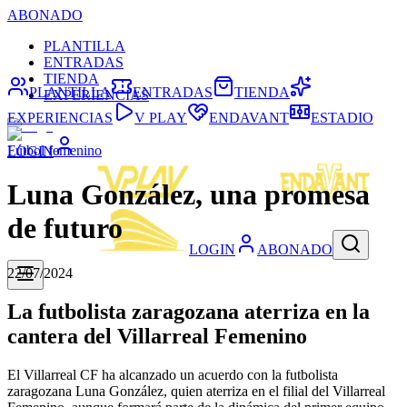
ABONADO
PLANTILLA
ENTRADAS
TIENDA
PLANTILLA
ENTRADAS
TIENDA
EXPERIENCIAS
EXPERIENCIAS
V PLAY
ENDAVANT
ESTADIO
Fútbol femenino
LOGIN
Luna González, una promesa
de futuro
LOGIN
ABONADO
22/07/2024
La futbolista zaragozana aterriza en la
cantera del Villarreal Femenino
El Villarreal CF ha alcanzado un acuerdo con la futbolista
zaragozana Luna González, quien aterriza en el filial del Villarreal