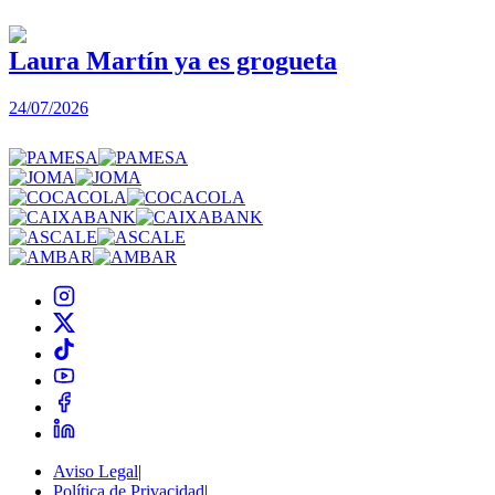
Laura Martín ya es grogueta
24/07/2026
2
Aviso Legal
|
Política de Privacidad
|