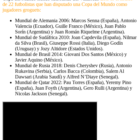
de 22 futbolistas que han disputado una Copa del Mundo como
jugadores groguets:
Mundial de Alemania 2006: Marcos Senna (España), Antonio
Valencia (Ecuador), Guille Franco (México), Juan Pablo
Sorín (Argentina) y Juan Román Riquelme (Argentina).
Mundial de Sudáfrica 2010: Joan Capdevila (España), Nilmar
da Silva (Brasil), Giuseppe Rossi (Italia), Diego Godín
(Uruguay) y Jozy Altidore (Estados Unidos).
Mundial de Brasil 2014: Giovani Dos Santos (México) y
Javier Aquino (México).
Mundial de Rusia 2018: Denis Cheryshev (Rusia), Antonio
Rukavina (Serbia), Carlos Bacca (Colombia), Salem Al
Dawsari (Arabia Saudí) y Alfred N’Diaye (Senegal).
Mundial de Qatar 2022: Pau Torres (España), Yeremy Pino
(España), Juan Foyth (Argentina), Gero Rulli (Argentina) y
Nicolas Jackson (Senegal).