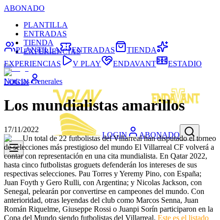
ABONADO
PLANTILLA
ENTRADAS
TIENDA
PLANTILLA
ENTRADAS
TIENDA
EXPERIENCIAS
EXPERIENCIAS
V PLAY
ENDAVANT
ESTADIO
Noticias Generales
LOGIN
Los mundialistas amarillos
17/11/2022
LOGIN
ABONADO
Un total de 22 futbolistas del Villarreal han disputado el torneo
de selecciones más prestigioso del mundo
El Villarreal CF volverá a
contar con representación en una cita mundialista. En Qatar 2022,
hasta cinco futbolistas groguets defenderán los intereses de sus
respectivas selecciones. Pau Torres y Yeremy Pino, con España;
Juan Foyth y Gero Rulli, con Argentina; y Nicolas Jackson, con
Senegal, pelearán por convertirse en campeones del mundo. Con
anterioridad, otras leyendas del club como Marcos Senna, Juan
Román Riquelme, Giuseppe Rossi o Juanpi Sorín participaron en la
Copa del Mundo siendo futbolistas del Villarreal.
Este es el listado