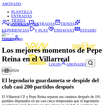
ABONADO
PLANTILLA
ENTRADAS
TIENDA
PLANTILLA
ENTRADAS
TIENDA
EXPERIENCIAS
EXPERIENCIAS
V PLAY
ENDAVANT
ESTADIO
Primer equipo
LOGIN
Los mejores momentos de Pepe
Reina en el Villarreal
LOGIN
ABONADO
04/06/2024
El legendario guardameta se despide del
club casi 200 partidos después
El Villarreal CF y Pepe Reina separan sus caminos después de 191
partidos disputados en las casi cinco temporadas que el legendario