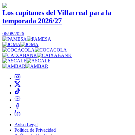
Los capitanes del Villarreal para la
temporada 2026/27
0
06/08/2026
Aviso Legal
|
Política de Privacidad
|