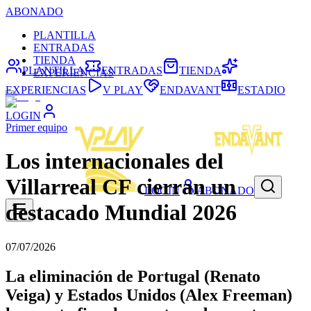
ABONADO
PLANTILLA
ENTRADAS
TIENDA
PLANTILLA
ENTRADAS
TIENDA
EXPERIENCIAS
EXPERIENCIAS
V PLAY
ENDAVANT
ESTADIO
LOGIN
Primer equipo
Los internacionales del
Villarreal CF cierran un
LOGIN
ABONADO
destacado Mundial 2026
07/07/2026
La eliminación de Portugal (Renato
Veiga) y Estados Unidos (Alex Freeman)