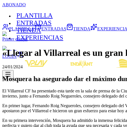
ABONADO
PLANTILLA
ENTRADAS
PLANTILLA
ENTRADAS
TIENDA
EXPERIENCI
TIENDA
EXPERIENCIAS
Primer equipo
«Llegar al Villarreal es un gran
LOGIN
24/01/2024
Mosquera ha asegurado dar el máximo dura
El Villarreal CF ha presentado esta tarde en la sala de prensa de l
invierno, junto a Fernando Roig Negueroles, consejero delegado del c
En primer lugar, Fernando Roig Negueroles, consejero delegado del Vi
apostaron por el Villarreal e hicieron un gran esfuerzo para estar ho
En su primera intervención, Mosquera ha admitido la inmensa felicida
perfecta y quiero dar al club toda la ayuda que sea necesaria y cada v