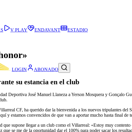
AS
V PLAY
ENDAVANT
ESTADIO
 honor»
LOGIN
ABONADO
nte su estancia en el club
a Ciudad Deportiva José Manuel Llaneza a Yerson Mosquera y Gonçalo Gu
lub.
llarreal CF, ha querido dar la bienvenida a los nuevos tripulantes de
y aquí y estamos convencidos de que van a aportar mucho hasta final de
d que supone llegar a un club como el Villarreal: «Estoy muy contento 
ez que se me de la oportunidad dar el 100% para poder sacar los resulta