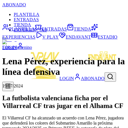
ABONADO
PLANTILLA
ENTRADAS
TIENDA
PLANTILLA
ENTRADAS
TIENDA
EXPERIENCIAS
EXPERIENCIAS
V PLAY
ENDAVANT
ESTADIO
Fútbol femenino
LOGIN
Lena Pérez, experiencia para la
línea defensiva
LOGIN
ABONADO
19/07/2024
La futbolista valenciana ficha por el
Villarreal CF tras jugar en el Alhama CF
El Villarreal CF ha alcanzado un acuerdo con Lena Pérez, jugadora
que defenderá los colores del Submarino Amarillo la próxima