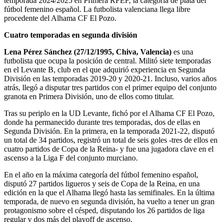
temporada 2024/2025 en Primera RFEF, la categoría de plata del
fútbol femenino español. La futbolista valenciana llega libre
procedente del Alhama CF El Pozo.
Cuatro temporadas en segunda división
Lena Pérez Sánchez (27/12/1995, Chiva, Valencia)
es una
futbolista que ocupa la posición de central. Militó siete temporadas
en el Levante B, club en el que adquirió experiencia en Segunda
División en las temporadas 2019-20 y 2020-21. Incluso, varios años
atrás, llegó a disputar tres partidos con el primer equipo del conjunto
granota en Primera División, uno de ellos como titular.
Tras su periplo en la UD Levante, fichó por el Alhama CF El Pozo,
donde ha permanecido durante tres temporadas, dos de ellas en
Segunda División. En la primera, en la temporada 2021-22, disputó
un total de 34 partidos, registró un total de seis goles -tres de ellos en
cuatro partidos de Copa de la Reina- y fue una jugadora clave en el
ascenso a la Liga F del conjunto murciano.
En el año en la máxima categoría del fútbol femenino español,
disputó 27 partidos ligueros y seis de Copa de la Reina, en una
edición en la que el Alhama llegó hasta las semifinales. En la última
temporada, de nuevo en segunda división, ha vuelto a tener un gran
protagonismo sobre el césped, disputando los 26 partidos de liga
regular y dos más del playoff de ascenso.