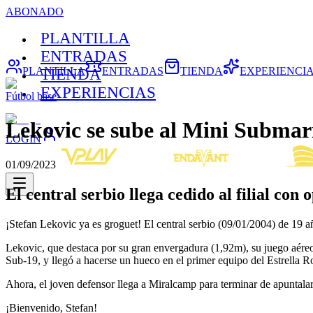
ABONADO
PLANTILLA
ENTRADAS
PLANTILLA
ENTRADAS
TIENDA
EXPERIENCI
TIENDA
EXPERIENCIAS
Fútbol base
Lekovic se sube al Mini Submar
LOGIN
01/09/2023
El central serbio llega cedido al filial con
¡Stefan Lekovic ya es groguet! El central serbio (09/01/2004) de 19 
Lekovic, que destaca por su gran envergadura (1,92m), su juego aéreo 
Sub-19, y llegó a hacerse un hueco en el primer equipo del Estrella R
Ahora, el joven defensor llega a Miralcamp para terminar de apuntala
¡Bienvenido, Stefan!