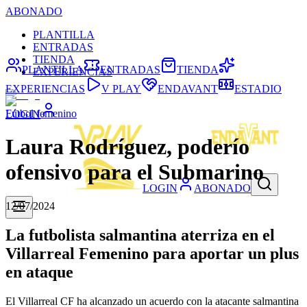
ABONADO
PLANTILLA
ENTRADAS
TIENDA
PLANTILLA
ENTRADAS
TIENDA
EXPERIENCIAS
EXPERIENCIAS
V PLAY
ENDAVANT
ESTADIO
Fútbol femenino
LOGIN
Laura Rodríguez, poderío
ofensivo para el Submarino
LOGIN
ABONADO
12/07/2024
La futbolista salmantina aterriza en el
Villarreal Femenino para aportar un plus
en ataque
El Villarreal CF ha alcanzado un acuerdo con la atacante salmantina