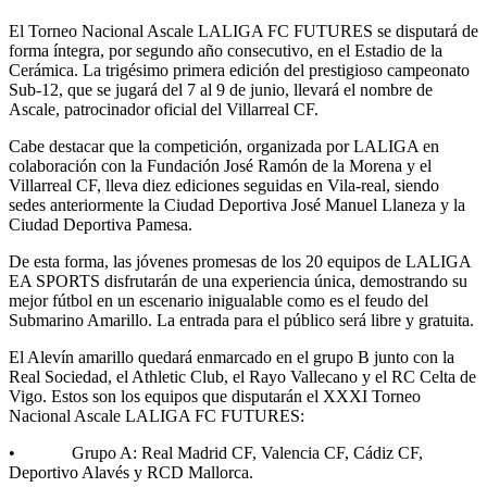
El Torneo Nacional Ascale LALIGA FC FUTURES se disputará de
forma íntegra, por segundo año consecutivo, en el Estadio de la
Cerámica. La trigésimo primera edición del prestigioso campeonato
Sub-12, que se jugará del 7 al 9 de junio, llevará el nombre de
Ascale, patrocinador oficial del Villarreal CF.
Cabe destacar que la competición, organizada por LALIGA en
colaboración con la Fundación José Ramón de la Morena y el
Villarreal CF, lleva diez ediciones seguidas en Vila-real, siendo
sedes anteriormente la Ciudad Deportiva José Manuel Llaneza y la
Ciudad Deportiva Pamesa.
De esta forma, las jóvenes promesas de los 20 equipos de LALIGA
EA SPORTS disfrutarán de una experiencia única, demostrando su
mejor fútbol en un escenario inigualable como es el feudo del
Submarino Amarillo. La entrada para el público será libre y gratuita.
El Alevín amarillo quedará enmarcado en el grupo B junto con la
Real Sociedad, el Athletic Club, el Rayo Vallecano y el RC Celta de
Vigo. Estos son los equipos que disputarán el XXXI Torneo
Nacional Ascale LALIGA FC FUTURES:
• Grupo A: Real Madrid CF, Valencia CF, Cádiz CF,
Deportivo Alavés y RCD Mallorca.