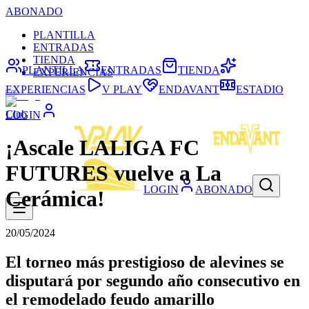
ABONADO
PLANTILLA
ENTRADAS
TIENDA
PLANTILLA
ENTRADAS
TIENDA
EXPERIENCIAS
EXPERIENCIAS
V PLAY
ENDAVANT
ESTADIO
Club
LOGIN
¡Ascale LALIGA FC
FUTURES vuelve a La
LOGIN
ABONADO
Cerámica!
20/05/2024
El torneo más prestigioso de alevines se
disputará por segundo año consecutivo en
el remodelado feudo amarillo