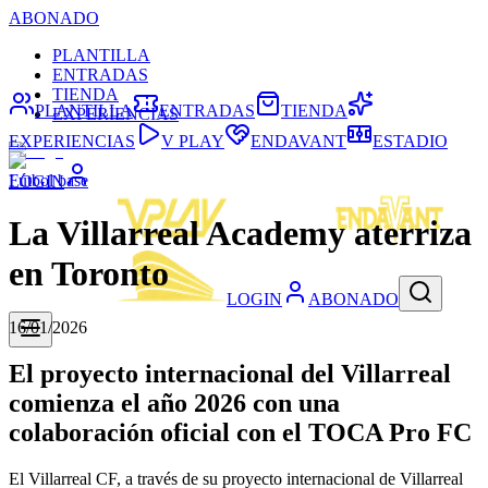
ABONADO
PLANTILLA
ENTRADAS
TIENDA
PLANTILLA
ENTRADAS
TIENDA
EXPERIENCIAS
EXPERIENCIAS
V PLAY
ENDAVANT
ESTADIO
Fútbol base
LOGIN
La Villarreal Academy aterriza
en Toronto
LOGIN
ABONADO
16/01/2026
El proyecto internacional del Villarreal
comienza el año 2026 con una
colaboración oficial con el TOCA Pro FC
El Villarreal CF, a través de su proyecto internacional de Villarreal