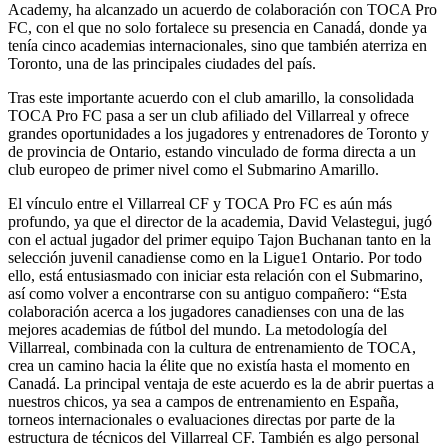
Academy, ha alcanzado un acuerdo de colaboración con TOCA Pro
FC, con el que no solo fortalece su presencia en Canadá, donde ya
tenía cinco academias internacionales, sino que también aterriza en
Toronto, una de las principales ciudades del país.
Tras este importante acuerdo con el club amarillo, la consolidada
TOCA Pro FC pasa a ser un club afiliado del Villarreal y ofrece
grandes oportunidades a los jugadores y entrenadores de Toronto y
de provincia de Ontario, estando vinculado de forma directa a un
club europeo de primer nivel como el Submarino Amarillo.
El vínculo entre el Villarreal CF y TOCA Pro FC es aún más
profundo, ya que el director de la academia, David Velastegui, jugó
con el actual jugador del primer equipo Tajon Buchanan tanto en la
selección juvenil canadiense como en la Ligue1 Ontario. Por todo
ello, está entusiasmado con iniciar esta relación con el Submarino,
así como volver a encontrarse con su antiguo compañero: “Esta
colaboración acerca a los jugadores canadienses con una de las
mejores academias de fútbol del mundo. La metodología del
Villarreal, combinada con la cultura de entrenamiento de TOCA,
crea un camino hacia la élite que no existía hasta el momento en
Canadá. La principal ventaja de este acuerdo es la de abrir puertas a
nuestros chicos, ya sea a campos de entrenamiento en España,
torneos internacionales o evaluaciones directas por parte de la
estructura de técnicos del Villarreal CF. También es algo personal