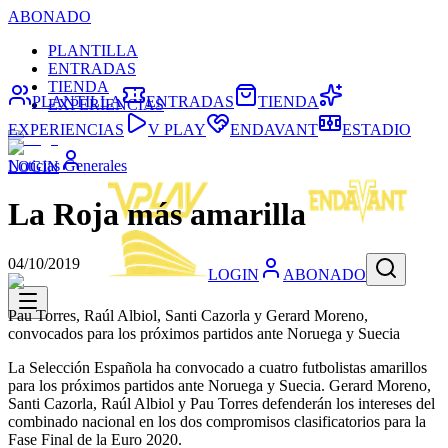
ABONADO
PLANTILLA
ENTRADAS
TIENDA
PLANTILLA
ENTRADAS
TIENDA
EXPERIENCIAS
EXPERIENCIAS
V PLAY
ENDAVANT
ESTADIO
Noticias Generales
LOGIN
La Roja más amarilla
04/10/2019
LOGIN
ABONADO
Pau Torres, Raúl Albiol, Santi Cazorla y Gerard Moreno,
convocados para los próximos partidos ante Noruega y Suecia
La Selección Española ha convocado a cuatro futbolistas amarillos
para los próximos partidos ante Noruega y Suecia. Gerard Moreno,
Santi Cazorla, Raúl Albiol y Pau Torres defenderán los intereses del
combinado nacional en los dos compromisos clasificatorios para la
Fase Final de la Euro 2020.