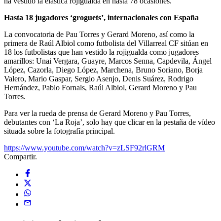
ha vestido la elástica rojigualda en hasta 78 ocasiones.
Hasta 18 jugadores ‘groguets’, internacionales con España
La convocatoria de Pau Torres y Gerard Moreno, así como la
primera de Raúl Albiol como futbolista del Villarreal CF sitúan en
18 los futbolistas que han vestido la rojigualda como jugadores
amarillos: Unai Vergara, Guayre, Marcos Senna, Capdevila, Ángel
López, Cazorla, Diego López, Marchena, Bruno Soriano, Borja
Valero, Mario Gaspar, Sergio Asenjo, Denis Suárez, Rodrigo
Hernández, Pablo Fornals, Raúl Albiol, Gerard Moreno y Pau
Torres.
Para ver la rueda de prensa de Gerard Moreno y Pau Torres,
debutantes con ‘La Roja’, solo hay que clicar en la pestaña de vídeo
situada sobre la fotografía principal.
https://www.youtube.com/watch?v=zLSF92rlGRM
Compartir.