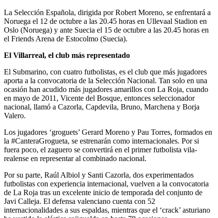
La Selección Española, dirigida por Robert Moreno, se enfrentará a
Noruega el 12 de octubre a las 20.45 horas en Ullevaal Stadion en
Oslo (Noruega) y ante Suecia el 15 de octubre a las 20.45 horas en
el Friends Arena de Estocolmo (Suecia).
El Villarreal, el club más representado
El Submarino, con cuatro futbolistas, es el club que más jugadores
aporta a la convocatoria de la Selección Nacional. Tan solo en una
ocasión han acudido más jugadores amarillos con La Roja, cuando
en mayo de 2011, Vicente del Bosque, entonces seleccionador
nacional, llamó a Cazorla, Capdevila, Bruno, Marchena y Borja
Valero.
Los jugadores ‘groguets’ Gerard Moreno y Pau Torres, formados en
la #CanteraGrogueta, se estrenarán como internacionales. Por si
fuera poco, el zaguero se convertirá en el primer futbolista vila-
realense en representar al combinado nacional.
Por su parte, Raúl Albiol y Santi Cazorla, dos experimentados
futbolistas con experiencia internacional, vuelven a la convocatoria
de La Roja tras un excelente inicio de temporada del conjunto de
Javi Calleja. El defensa valenciano cuenta con 52
internacionalidades a sus espaldas, mientras que el ‘crack’ asturiano