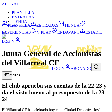
ABONADO
PLANTILLA
ENTRADAS
TIENDA
PLANTILLA
ENTRADAS
TIENDA
EXPERIENCIAS
EXPERIENCIAS
V PLAY
ENDAVANT
ESTADIO
Club
LOGIN
Junta General de Accionistas
del Villarreal CF
LOGIN
ABONADO
18/12/2023
El club aprueba sus cuentas de la 22-23 y
da el visto bueno al presupuesto de la 23-
24
El Villarreal CF ha celebrado hoy en la Ciudad Deportiva José