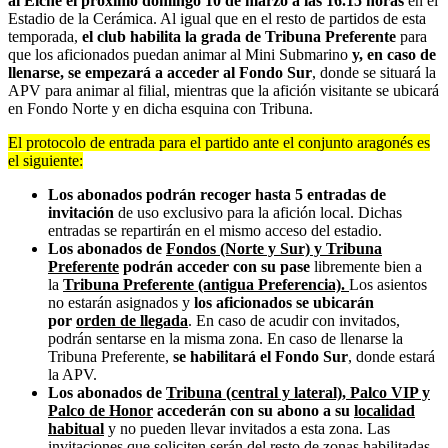
al Elche el próximo domingo 10 de marzo a las 16.15 horas
en el
Estadio de la Cerámica. Al igual que en el resto de partidos de esta
temporada,
el club habilita la grada de Tribuna Preferente
para
que los aficionados puedan animar al Mini Submarino
y, en caso de
llenarse, se empezará a acceder al Fondo Sur
, donde se situará la
APV para animar al filial, mientras que la afición visitante se ubicará
en Fondo Norte y en dicha esquina con Tribuna.
El protocolo de entrada para el partido ante el conjunto aragonés es
el siguiente:
Los abonados podrán recoger hasta 5 entradas de
invitación
de uso exclusivo para la afición local. Dichas
entradas se repartirán en el mismo acceso del estadio.
Los abonados de
Fondos (Norte y Sur) y Tribuna
Preferente
podrán acceder con su pase
libremente bien a
la
Tribuna Preferente (antigua Preferencia).
Los asientos
no estarán asignados y
los aficionados se ubicarán
por
orden de llegada
. En caso de acudir con invitados,
podrán sentarse en la misma zona. En caso de llenarse la
Tribuna Preferente,
se habilitará el Fondo Sur
, donde estará
la APV.
Los abonados de
Tribuna (central y lateral), Palco VIP y
Palco de Honor
accederán con su abono a su
localidad
habitual
y no pueden llevar invitados a esta zona. Las
invitaciones que soliciten serán del resto de zonas habilitadas