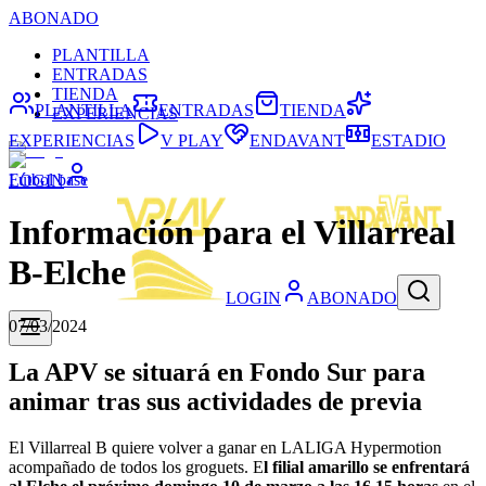
ABONADO
PLANTILLA
ENTRADAS
TIENDA
PLANTILLA
ENTRADAS
TIENDA
EXPERIENCIAS
EXPERIENCIAS
V PLAY
ENDAVANT
ESTADIO
Fútbol base
LOGIN
Información para el Villarreal
B-Elche
LOGIN
ABONADO
07/03/2024
La APV se situará en Fondo Sur para
animar tras sus actividades de previa
El Villarreal B quiere volver a ganar en LALIGA Hypermotion
acompañado de todos los groguets. E
l filial amarillo se enfrentará