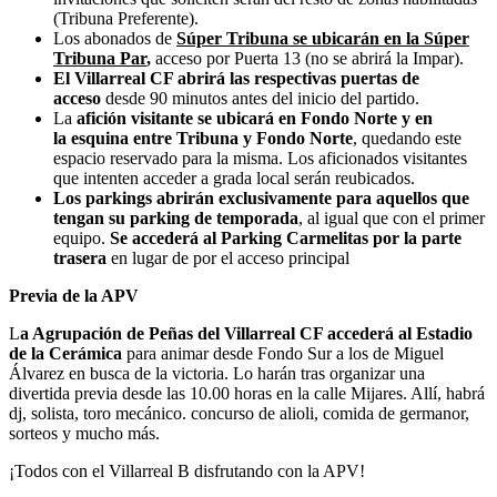
(Tribuna Preferente).
Los abonados de
Súper Tribuna se ubicarán en la Súper
Tribuna Par
,
acceso por Puerta 13 (no se abrirá la Impar).
El Villarreal CF abrirá las respectivas puertas de
acceso
desde 90 minutos antes del inicio del partido.
La
afición visitante se ubicará en Fondo Norte y en
la esquina entre Tribuna y Fondo Norte
, quedando este
espacio reservado para la misma. Los aficionados visitantes
que intenten acceder a grada local serán reubicados.
Los parkings abrirán exclusivamente para aquellos que
tengan su parking de temporada
, al igual que con el primer
equipo.
Se accederá al Parking Carmelitas por la parte
trasera
en lugar de por el acceso principal
Previa de la APV
L
a Agrupación de Peñas del Villarreal CF accederá al Estadio
de la Cerámica
para animar desde Fondo Sur a los de Miguel
Álvarez en busca de la victoria. Lo harán tras organizar una
divertida previa desde las 10.00 horas en la calle Mijares. Allí, habrá
dj, solista, toro mecánico. concurso de alioli, comida de germanor,
sorteos y mucho más.
¡Todos con el Villarreal B disfrutando con la APV!