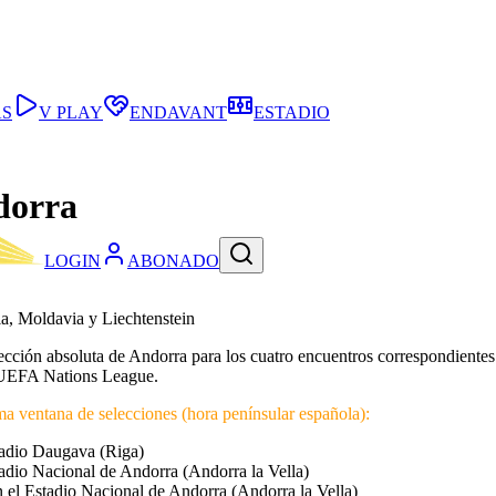
AS
V PLAY
ENDAVANT
ESTADIO
dorra
LOGIN
ABONADO
nia, Moldavia y Liechtenstein
selección absoluta de Andorra para los cuatro encuentros correspondie
a UEFA Nations League.
ima ventana de selecciones (hora penínsular española):
stadio Daugava (Riga)
tadio Nacional de Andorra (Andorra la Vella)
n el Estadio Nacional de Andorra (Andorra la Vella)