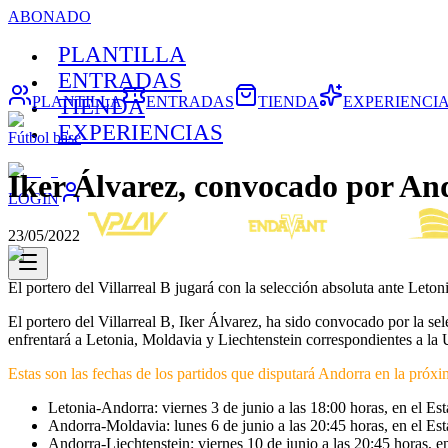
ABONADO
PLANTILLA
ENTRADAS
PLANTILLA
ENTRADAS
TIENDA
EXPERIENCI
TIENDA
EXPERIENCIAS
Fútbol base
Iker Álvarez, convocado por An
LOGIN
23/05/2022
El portero del Villarreal B jugará con la selección absoluta ante Leto
El portero del Villarreal B, Iker Álvarez, ha sido convocado por la 
enfrentará a Letonia, Moldavia y Liechtenstein correspondientes a l
Estas son las fechas de los partidos que disputará Andorra en la próx
Letonia-Andorra: viernes 3 de junio a las 18:00 horas, en el E
Andorra-Moldavia: lunes 6 de junio a las 20:45 horas, en el Es
Andorra-Liechtenstein: viernes 10 de junio a las 20:45 horas, e