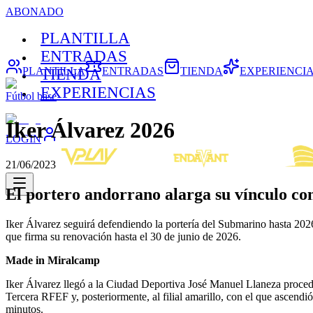
ABONADO
PLANTILLA
ENTRADAS
PLANTILLA
ENTRADAS
TIENDA
EXPERIENCI
TIENDA
EXPERIENCIAS
Fútbol base
Iker Álvarez 2026
LOGIN
21/06/2023
El portero andorrano alarga su vínculo con
Iker Álvarez seguirá defendiendo la portería del Submarino hasta 2026
que firma su renovación hasta el 30 de junio de 2026.
Made in Miralcamp
Iker Álvarez llegó a la Ciudad Deportiva José Manuel Llaneza proceden
Tercera RFEF y, posteriormente, al filial amarillo, con el que ascend
minutos.