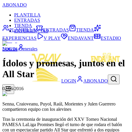
ABONADO
PLANTILLA
ENTRADAS
TIENDA
PLANTILLA
ENTRADAS
TIENDA
EXPERIENCIAS
EXPERIENCIAS
V PLAY
ENDAVANT
ESTADIO
Noticias Generales
LOGIN
Ídolos y promesas, juntos en el
All Star
LOGIN
ABONADO
02/06/2016
Senna, Craioveanu, Puyol, Raúl, Morientes y Julen Guerrero
compartieron equipo con los alevines
Tras la ceremonia de inauguración del XXV Torneo Nacional
PAMESA LaLiga Promises llegó el turno de que rodara el balón
con un espectacular partido All Star que enfrentó a dos equipos