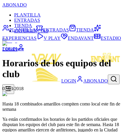
ABONADO
PLANTILLA
ENTRADAS
TIENDA
PLANTILLA
ENTRADAS
TIENDA
EXPERIENCIAS
EXPERIENCIAS
V PLAY
ENDAVANT
ESTADIO
Fútbol base
LOGIN
Horarios de los equipos del
club
LOGIN
ABONADO
07/03/2018
Hasta 18 combinados amarillos compiten como local este fin de
semana
Ya están confirmados los horarios de los partidos oficiales que
disputan los equipos del club para este fin de semana. Hasta 18
equipos amarillos ejercen de anfitriones, jugando en la Ciudad