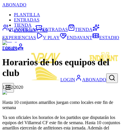
ABONADO
PLANTILLA
ENTRADAS
TIENDA
PLANTILLA
ENTRADAS
TIENDA
EXPERIENCIAS
EXPERIENCIAS
V PLAY
ENDAVANT
ESTADIO
Fútbol base
LOGIN
Horarios de los equipos del
club
LOGIN
ABONADO
12/02/2020
Hasta 10 conjuntos amarillos juegan como locales este fin de
semana
Ya son oficiales los horarios de los partidos que disputarán los
equipos del Villarreal CF este fin de semana. Hasta 10 conjuntos
amarillos ejercerán de anfitriones esta jornada. Además del