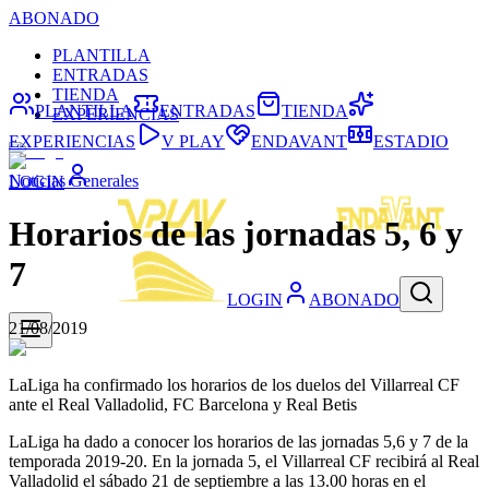
ABONADO
PLANTILLA
ENTRADAS
TIENDA
PLANTILLA
ENTRADAS
TIENDA
EXPERIENCIAS
EXPERIENCIAS
V PLAY
ENDAVANT
ESTADIO
Noticias Generales
LOGIN
Horarios de las jornadas 5, 6 y
7
LOGIN
ABONADO
21/08/2019
LaLiga ha confirmado los horarios de los duelos del Villarreal CF
ante el Real Valladolid, FC Barcelona y Real Betis
LaLiga ha dado a conocer los horarios de las jornadas 5,6 y 7 de la
temporada 2019-20. En la jornada 5, el Villarreal CF recibirá al Real
Valladolid el sábado 21 de septiembre a las 13.00 horas en el