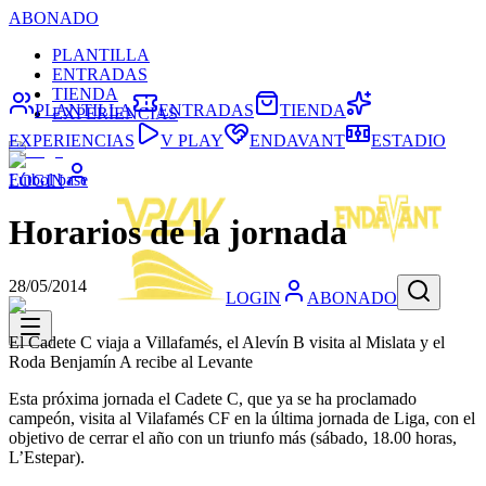
ABONADO
PLANTILLA
ENTRADAS
TIENDA
PLANTILLA
ENTRADAS
TIENDA
EXPERIENCIAS
EXPERIENCIAS
V PLAY
ENDAVANT
ESTADIO
Fútbol base
LOGIN
Horarios de la jornada
28/05/2014
LOGIN
ABONADO
El Cadete C viaja a Villafamés, el Alevín B visita al Mislata y el
Roda Benjamín A recibe al Levante
Esta próxima jornada el Cadete C, que ya se ha proclamado
campeón, visita al Vilafamés CF en la última jornada de Liga, con el
objetivo de cerrar el año con un triunfo más (sábado, 18.00 horas,
L’Estepar).