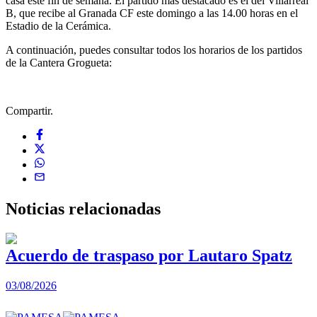
casa este fin de semana. El partido más destacado es el del Villarreal
B, que recibe al Granada CF este domingo a las 14.00 horas en el
Estadio de la Cerámica.
A continuación, puedes consultar todos los horarios de los partidos
de la Cantera Grogueta:
Compartir.
Noticias
relacionadas
Acuerdo de traspaso por Lautaro Spatz
03/08/2026
0