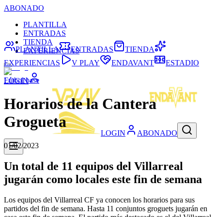
ABONADO
PLANTILLA
ENTRADAS
TIENDA
PLANTILLA
ENTRADAS
TIENDA
EXPERIENCIAS
EXPERIENCIAS
V PLAY
ENDAVANT
ESTADIO
Fútbol base
LOGIN
Horarios de la Cantera
Grogueta
LOGIN
ABONADO
01/02/2023
Un total de 11 equipos del Villarreal
jugarán como locales este fin de semana
Los equipos del Villarreal CF ya conocen los horarios para sus
partidos del fin de semana. Hasta 11 conjuntos groguets jugarán en