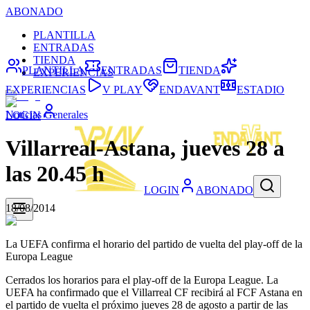
ABONADO
PLANTILLA
ENTRADAS
TIENDA
PLANTILLA
ENTRADAS
TIENDA
EXPERIENCIAS
EXPERIENCIAS
V PLAY
ENDAVANT
ESTADIO
Noticias Generales
LOGIN
Villarreal-Astana, jueves 28 a
las 20.45 h
LOGIN
ABONADO
18/08/2014
La UEFA confirma el horario del partido de vuelta del play-off de la
Europa League
Cerrados los horarios para el play-off de la Europa League. La
UEFA ha confirmado que el Villarreal CF recibirá al FCF Astana en
el partido de vuelta el próximo jueves 28 de agosto a partir de las