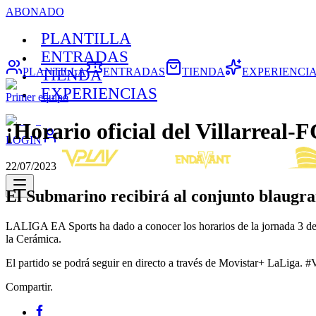
ABONADO
PLANTILLA
ENTRADAS
PLANTILLA
ENTRADAS
TIENDA
EXPERIENCI
TIENDA
EXPERIENCIAS
Primer equipo
¡Horario oficial del Villarreal-
LOGIN
22/07/2023
El Submarino recibirá al conjunto blaugran
LALIGA EA Sports ha dado a conocer los horarios de la jornada 3 de la
la Cerámica.
El partido se podrá seguir en directo a través de Movistar+ LaLiga. #V
Compartir.