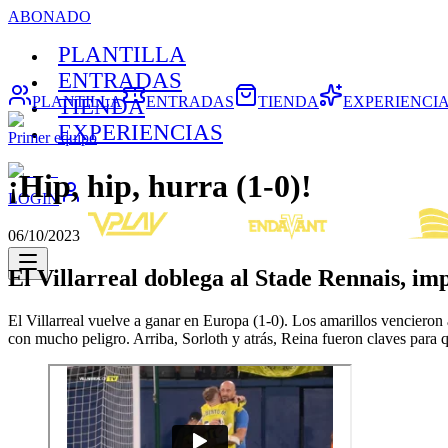
ABONADO
PLANTILLA
ENTRADAS
PLANTILLA
ENTRADAS
TIENDA
EXPERIENCI
TIENDA
EXPERIENCIAS
Primer equipo
¡Hip, hip, hurra (1-0)!
LOGIN
06/10/2023
El Villarreal doblega al Stade Rennais, i
El Villarreal vuelve a ganar en Europa (1-0). Los amarillos vencieron
con mucho peligro. Arriba, Sorloth y atrás, Reina fueron claves para