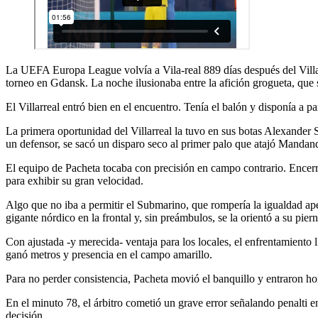
La UEFA Europa League volvía a Vila-real 889 días después del Villar
torneo en Gdansk. La noche ilusionaba entre la afición grogueta, que 
El Villarreal entró bien en el encuentro. Tenía el balón y disponía a pa
La primera oportunidad del Villarreal la tuvo en sus botas Alexander S
un defensor, se sacó un disparo seco al primer palo que atajó Mandan
El equipo de Pacheta tocaba con precisión en campo contrario. Encerra
para exhibir su gran velocidad.
Algo que no iba a permitir el Submarino, que rompería la igualdad ape
gigante nórdico en la frontal y, sin preámbulos, se la orientó a su pier
Con ajustada -y merecida- ventaja para los locales, el enfrentamiento 
ganó metros y presencia en el campo amarillo.
Para no perder consistencia, Pacheta movió el banquillo y entraron 
En el minuto 78, el árbitro cometió un grave error señalando penalti e
decisión.