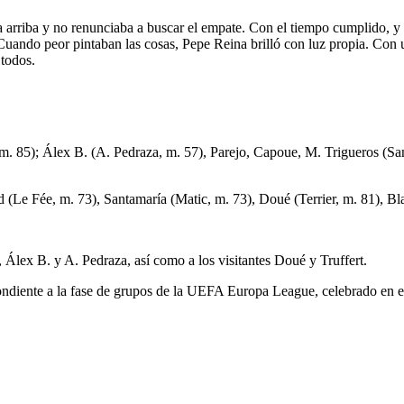
 arriba y no renunciaba a buscar el empate. Con el tiempo cumplido, y 
. Cuando peor pintaban las cosas, Pepe Reina brilló con luz propia. Co
a todos.
m. 85); Álex B. (A. Pedraza, m. 57), Parejo, Capoue, M. Trigueros (Sant
Le Fée, m. 73), Santamaría (Matic, m. 73), Doué (Terrier, m. 81), Bla
 Álex B. y A. Pedraza, así como a los visitantes Doué y Truffert.
spondiente a la fase de grupos de la UEFA Europa League, celebrado en 