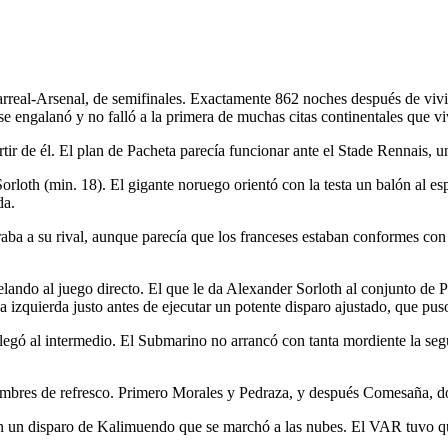
real-Arsenal, de semifinales. Exactamente 862 noches después de vivir
se engalanó y no falló a la primera de muchas citas continentales que v
rtir de él. El plan de Pacheta parecía funcionar ante el Stade Rennais, un
orloth (min. 18). El gigante noruego orientó con la testa un balón al e
da.
ba a su rival, aunque parecía que los franceses estaban conformes con e
lando al juego directo. El que le da Alexander Sorloth al conjunto de P
na izquierda justo antes de ejecutar un potente disparo ajustado, que pus
llegó al intermedio. El Submarino no arrancó con tanta mordiente la seg
hombres de refresco. Primero Morales y Pedraza, y después Comesaña, do
n un disparo de Kalimuendo que se marchó a las nubes. El VAR tuvo que int