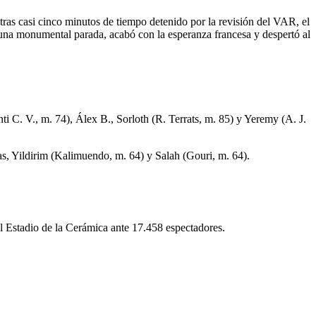
tras casi cinco minutos de tiempo detenido por la revisión del VAR, el
n una monumental parada, acabó con la esperanza francesa y despertó al
i C. V., m. 74), Álex B., Sorloth (R. Terrats, m. 85) y Yeremy (A. J.
s, Yildirim (Kalimuendo, m. 64) y Salah (Gouri, m. 64).
el Estadio de la Cerámica ante 17.458 espectadores.