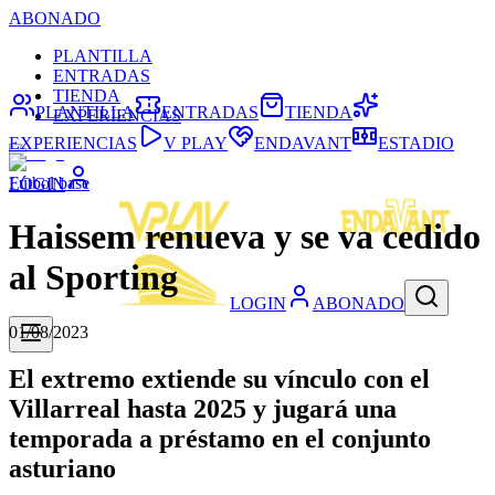
ABONADO
PLANTILLA
ENTRADAS
TIENDA
PLANTILLA
ENTRADAS
TIENDA
EXPERIENCIAS
EXPERIENCIAS
V PLAY
ENDAVANT
ESTADIO
Fútbol base
LOGIN
Haissem renueva y se va cedido
al Sporting
LOGIN
ABONADO
01/08/2023
El extremo extiende su vínculo con el
Villarreal hasta 2025 y jugará una
temporada a préstamo en el conjunto
asturiano