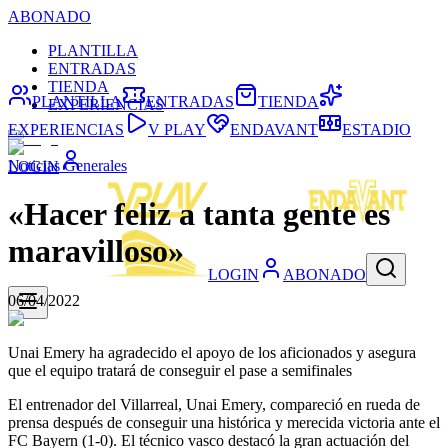
ABONADO
PLANTILLA
ENTRADAS
TIENDA
PLANTILLA
ENTRADAS
TIENDA
EXPERIENCIAS
EXPERIENCIAS
V PLAY
ENDAVANT
ESTADIO
Noticias Generales
LOGIN
«Hacer feliz a tanta gente es
maravilloso»
LOGIN
ABONADO
06/04/2022
Unai Emery ha agradecido el apoyo de los aficionados y asegura
que el equipo tratará de conseguir el pase a semifinales
El entrenador del Villarreal, Unai Emery, compareció en rueda de
prensa después de conseguir una histórica y merecida victoria ante el
FC Bayern (1-0). El técnico vasco destacó la gran actuación del