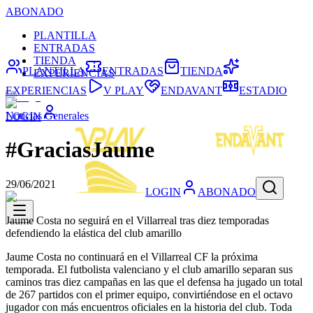
ABONADO
PLANTILLA
ENTRADAS
TIENDA
PLANTILLA
ENTRADAS
TIENDA
EXPERIENCIAS
EXPERIENCIAS
V PLAY
ENDAVANT
ESTADIO
Noticias Generales
LOGIN
#GraciasJaume
29/06/2021
LOGIN
ABONADO
Jaume Costa no seguirá en el Villarreal tras diez temporadas
defendiendo la elástica del club amarillo
Jaume Costa no continuará en el Villarreal CF la próxima
temporada. El futbolista valenciano y el club amarillo separan sus
caminos tras diez campañas en las que el defensa ha jugado un total
de 267 partidos con el primer equipo, convirtiéndose en el octavo
jugador con más encuentros oficiales en la historia del club. Toda