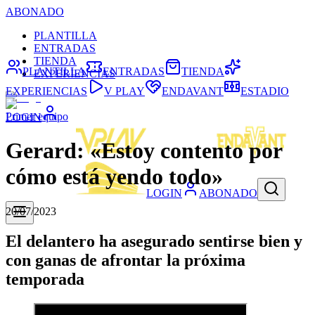
ABONADO
PLANTILLA
ENTRADAS
TIENDA
PLANTILLA
ENTRADAS
TIENDA
EXPERIENCIAS
EXPERIENCIAS
V PLAY
ENDAVANT
ESTADIO
Primer equipo
LOGIN
Gerard: «Estoy contento por
cómo está yendo todo»
LOGIN
ABONADO
20/07/2023
El delantero ha asegurado sentirse bien y
con ganas de afrontar la próxima
temporada