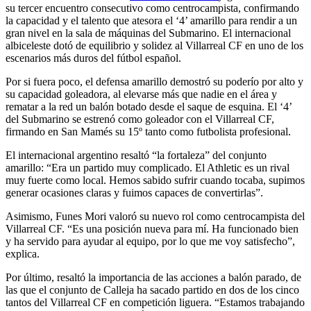
su tercer encuentro consecutivo como centrocampista, confirmando
la capacidad y el talento que atesora el ‘4’ amarillo para rendir a un
gran nivel en la sala de máquinas del Submarino. El internacional
albiceleste dotó de equilibrio y solidez al Villarreal CF en uno de los
escenarios más duros del fútbol español.
Por si fuera poco, el defensa amarillo demostró su poderío por alto y
su capacidad goleadora, al elevarse más que nadie en el área y
rematar a la red un balón botado desde el saque de esquina. El ‘4’
del Submarino se estrenó como goleador con el Villarreal CF,
firmando en San Mamés su 15º tanto como futbolista profesional.
El internacional argentino resaltó “la fortaleza” del conjunto
amarillo: “Era un partido muy complicado. El Athletic es un rival
muy fuerte como local. Hemos sabido sufrir cuando tocaba, supimos
generar ocasiones claras y fuimos capaces de convertirlas”.
Asimismo, Funes Mori valoró su nuevo rol como centrocampista del
Villarreal CF. “Es una posición nueva para mí. Ha funcionado bien
y ha servido para ayudar al equipo, por lo que me voy satisfecho”,
explica.
Por último, resaltó la importancia de las acciones a balón parado, de
las que el conjunto de Calleja ha sacado partido en dos de los cinco
tantos del Villarreal CF en competición liguera. “Estamos trabajando