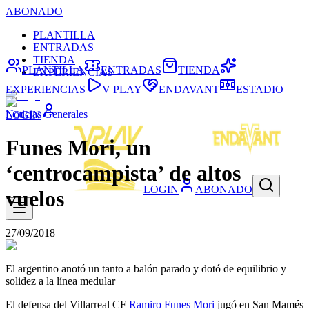
ABONADO
PLANTILLA
ENTRADAS
TIENDA
PLANTILLA
ENTRADAS
TIENDA
EXPERIENCIAS
EXPERIENCIAS
V PLAY
ENDAVANT
ESTADIO
Noticias Generales
LOGIN
Funes Mori, un
‘centrocampista’ de altos
LOGIN
ABONADO
vuelos
27/09/2018
El argentino anotó un tanto a balón parado y dotó de equilibrio y
solidez a la línea medular
El defensa del Villarreal CF
Ramiro Funes Mori
jugó en San Mamés