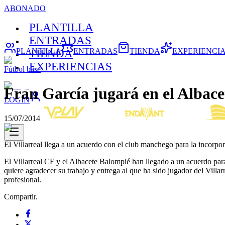
ABONADO
PLANTILLA
ENTRADAS
PLANTILLA
ENTRADAS
TIENDA
EXPERIENCI
TIENDA
EXPERIENCIAS
Fútbol base
Fran García jugará en el Albace
LOGIN
15/07/2014
El Villarreal llega a un acuerdo con el club manchego para la incorpora
El Villarreal CF y el Albacete Balompié han llegado a un acuerdo para 
quiere agradecer su trabajo y entrega al que ha sido jugador del Villa
profesional.
Compartir.