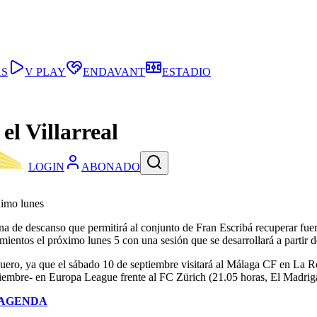
AS
V PLAY
ENDAVANT
ESTADIO
el Villarreal
LOGIN
ABONADO
ximo lunes
mana de descanso que permitirá al conjunto de Fran Escribá recuperar fu
mientos el próximo lunes 5 con una sesión que se desarrollará a partir 
uero, ya que el sábado 10 de septiembre visitará al Málaga CF en La R
tiembre- en Europa League frente al FC Zürich (21.05 horas, El Madriga
AGENDA