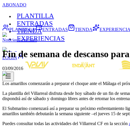
ABONADO
PLANTILLA
ENTRADAS
PLANTILLA
ENTRADAS
TIENDA
EXPERIENCI
TIENDA
EXPERIENCIAS
Noticias Generales
Fin de semana de descanso para 
LOGIN
03/09/2016
Los amarillos comenzarán a preparar el choque ante el Málaga el pró
La plantilla del Villarreal disfruta desde hoy sábado de un fin de se
dispondrá así de sábado y domingo libres antes de retomar los entrena
El Submarino comenzará así a preparar su próximo enfrentamiento lig
amarillos también debutarán la semana siguiente –el jueves 15 de sep
Puedes consultar todas las actividades del Villarreal CF en la sección