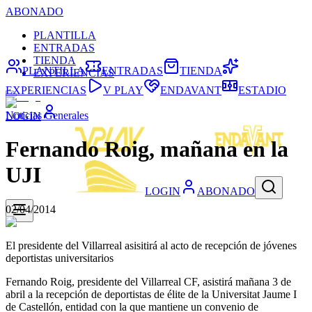
ABONADO
PLANTILLA
ENTRADAS
TIENDA
PLANTILLA
ENTRADAS
TIENDA
EXPERIENCIAS
EXPERIENCIAS
V PLAY
ENDAVANT
ESTADIO
Noticias Generales
LOGIN
Fernando Roig, mañana en la
UJI
LOGIN
ABONADO
02/04/2014
El presidente del Villarreal asisitirá al acto de recepción de jóvenes
deportistas universitarios
Fernando Roig, presidente del Villarreal CF, asistirá mañana 3 de
abril a la recepción de deportistas de élite de la Universitat Jaume I
de Castellón, entidad con la que mantiene un convenio de