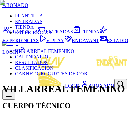
ABONADO
PLANTILLA
ENTRADAS
TIENDA
PLANTILLA
ENTRADAS
TIENDA
EXPERIENCIAS
EXPERIENCIAS
V PLAY
ENDAVANT
ESTADIO
VILLARREAL FEMENINO
LOGIN
CALENDARIO
RESULTADOS
CLASIFICACIÓN
CARNET GROGUETES DE COR
LOGIN
ABONADO
VILLARREAL FEMENINO
CUERPO TÉCNICO