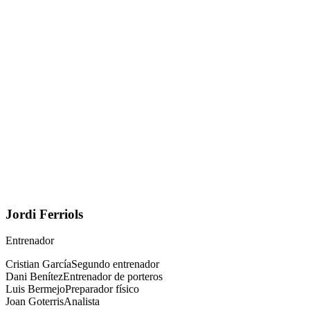
Jordi Ferriols
Entrenador
Cristian García
Segundo entrenador
Dani Benítez
Entrenador de porteros
Luis Bermejo
Preparador físico
Joan Goterris
Analista