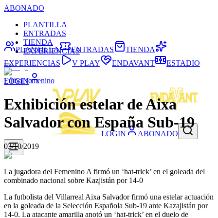
ABONADO
PLANTILLA
ENTRADAS
TIENDA
PLANTILLA
ENTRADAS
TIENDA
EXPERIENCIAS
EXPERIENCIAS
V PLAY
ENDAVANT
ESTADIO
Fútbol femenino
LOGIN
Exhibición estelar de Aixa
Salvador con España Sub-19
LOGIN
ABONADO
03/10/2019
La jugadora del Femenino A firmó un ‘hat-trick’ en el goleada del
combinado nacional sobre Kazjistán por 14-0
La futbolista del Villarreal Aixa Salvador firmó una estelar actuación
en la goleada de la Selección Española Sub-19 ante Kazajistán por
14-0. La atacante amarilla anotó un ‘hat-trick’ en el duelo de