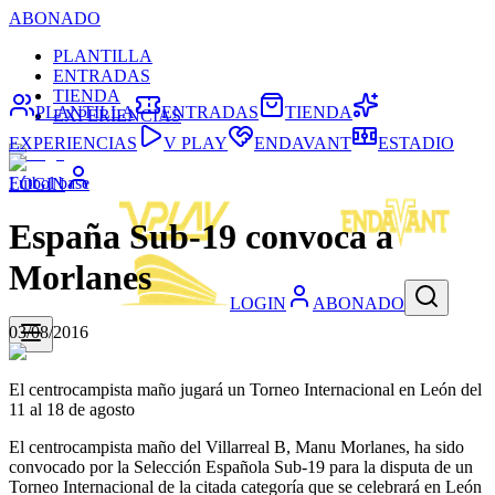
ABONADO
PLANTILLA
ENTRADAS
TIENDA
PLANTILLA
ENTRADAS
TIENDA
EXPERIENCIAS
EXPERIENCIAS
V PLAY
ENDAVANT
ESTADIO
Fútbol base
LOGIN
España Sub-19 convoca a
Morlanes
LOGIN
ABONADO
03/08/2016
El centrocampista maño jugará un Torneo Internacional en León del
11 al 18 de agosto
El centrocampista maño del Villarreal B, Manu Morlanes, ha sido
convocado por la Selección Española Sub-19 para la disputa de un
Torneo Internacional de la citada categoría que se celebrará en León