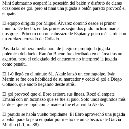
Mini Submarino acaparó la posesión del balón y disfrutó de claras
ocasiones de gol, pero al final una jugada a balón parado provocó el
empate.
El equipo dirigido por Miguel Álvarez dominó desde el primer
minuto. De hecho, en los primeros segundos pudo incluso marcar
dos goles. Primero con un cabezazo de Espiau y poco más tarde con
un zurdazo cruzado de Collado.
Pasada la primera media hora de juego se produjo la jugada
polémica del duelo. Ramón Bueno fue derribado en el área tras un
agarrón, pero el colegiado del encuentro no interpretó la jugada
como penalti.
El 1-0 llegó en el minuto 61. Akale lanzó un contragolpe, Iván
Martín se fue con habilidad de su marcador y cedió el gol a Diego
Collado, que anotó llegando desde atrás.
El gol provocó que el Ebro estirara sus líneas. Rozó el empate
Emaná con un taconazo que se fue al palo. Solo unos segundos más
tarde el que se topó con la madera fue el amarillo Akale.
El partido se había vuelto trepidante. El Ebro aprovechó una jugada
a balón parado para empatar por medio de un cabezazo de García
Murillo (1-1, m. 88).