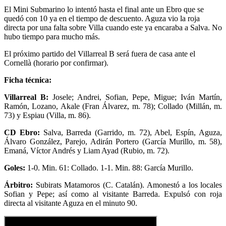
El Mini Submarino lo intentó hasta el final ante un Ebro que se
quedó con 10 ya en el tiempo de descuento. Aguza vio la roja
directa por una falta sobre Villa cuando este ya encaraba a Salva. No
hubo tiempo para mucho más.
El próximo partido del Villarreal B será fuera de casa ante el
Cornellà (horario por confirmar).
Ficha técnica:
Villarreal B:
Josele; Andrei, Sofian, Pepe, Migue; Iván Martín,
Ramón, Lozano, Akale (Fran Álvarez, m. 78); Collado (Millán, m.
73) y Espiau (Villa, m. 86).
CD Ebro:
Salva, Barreda (Garrido, m. 72), Abel, Espín, Aguza,
Álvaro González, Parejo, Adirán Portero (García Murillo, m. 58),
Emaná, Víctor Andrés y Liam Ayad (Rubio, m. 72).
Goles:
1-0. Min. 61: Collado. 1-1. Min. 88: García Murillo.
Árbitro:
Subirats Matamoros (C. Catalán). Amonestó a los locales
Sofian y Pepe; así como al visitante Barreda. Expulsó con roja
directa al visitante Aguza en el minuto 90.