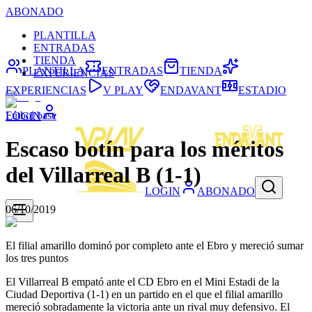
ABONADO
PLANTILLA
ENTRADAS
TIENDA
PLANTILLA
ENTRADAS
TIENDA
EXPERIENCIAS
EXPERIENCIAS
V PLAY
ENDAVANT
ESTADIO
Fútbol base
LOGIN
Escaso botín para los méritos
del Villarreal B (1-1)
LOGIN
ABONADO
06/10/2019
El filial amarillo dominó por completo ante el Ebro y mereció sumar
los tres puntos
El Villarreal B empató ante el CD Ebro en el Mini Estadi de la
Ciudad Deportiva (1-1) en un partido en el que el filial amarillo
mereció sobradamente la victoria ante un rival muy defensivo. El