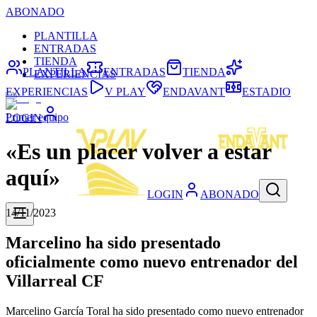
ABONADO
PLANTILLA
ENTRADAS
TIENDA
PLANTILLA
ENTRADAS
TIENDA
EXPERIENCIAS
EXPERIENCIAS
V PLAY
ENDAVANT
ESTADIO
Primer equipo
LOGIN
«Es un placer volver a estar
aquí»
LOGIN
ABONADO
14/11/2023
Marcelino ha sido presentado
oficialmente como nuevo entrenador del
Villarreal CF
Marcelino García Toral ha sido presentado como nuevo entrenador