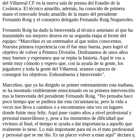
del Villarreal CF en la nueva sala de prensa del Estadio de la
Cerámica. El técnico amarillo, además, ha conocido de primera
mano el renovado feudo amarillo de la mano del presidente
Fernando Roig y el consejero delegado Fernando Roig Negueroles.
Fernando Roig ha dado la bienvenida al técnico asturiano al que ha
transmitido sus mejores deseos en su segunda etapa al frente del
equipo: “Marcelino es un entrenador al que todos conocemos.
Nuestra primera experiencia con él fue muy buena, pues logró el
objetivo de volver a Primera División. Disfrutamos de unos años
muy buenos y esperamos que se repita la historia. Aquí te vas a
sentir muy cómodo y espero que, con la ayuda de tu gente, los
jugadores y toda la gente del Villarreal, seamos capaces de
conseguir los objetivos. Enhorabuena y bienvenido”.
Marcelino, que ya ha dirigido su primer entrenamiento esta mañana,
se ha mostrado visiblemente emocionado en su primera intervención
tras la bienvenida del presidente Fernando Roig. “No pensaba hace
poco tiempo que se pudiera dar esta circunstancia, pero la vida a
veces nos lleva a caminos o a encontramos otra vez en lugares
donde fuiste muy feliz. Aquí pase cuatro años a nivel profesional y
personal maravillosos y, pese a los momentos de dificultad que
vivimos al final, el tiempo te ayuda a dar importancia a aquello que
realmente lo tiene. Lo más importante para mí es el trato profesional
y personal que se me dio. Es un placer volver a estar aquí” declara y,