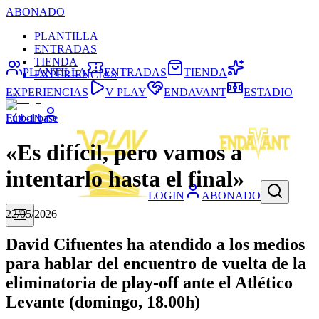
ABONADO
PLANTILLA
ENTRADAS
TIENDA
PLANTILLA
ENTRADAS
TIENDA
EXPERIENCIAS
EXPERIENCIAS
V PLAY
ENDAVANT
ESTADIO
Fútbol base
LOGIN
«Es difícil, pero vamos a
intentarlo hasta el final»
LOGIN
ABONADO
22/05/2026
David Cifuentes ha atendido a los medios
para hablar del encuentro de vuelta de la
eliminatoria de play-off ante el Atlético
Levante (domingo, 18.00h)