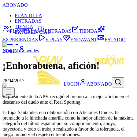
ABONADO
PLANTILLA
ENTRADAS
TIENDA
PLANTILLA
ENTRADAS
TIENDA
EXPERIENCIAS
EXPERIENCIAS
V PLAY
ENDAVANT
ESTADIO
Noticias Generales
LOGIN
¡Enhorabuena, afición!
28/04/2017
LOGIN
ABONADO
El presidente de la APV recogió el premio a la mejor afición en el
descanso del duelo ante el Real Sporting
LaLiga Santander, en colaboración con Aficiones Unidas, ha
premiado a la hinchada amarilla como la mejor afición de la máxima
categoría del fútbol español por su comportamiento, apoyo,
trayectoria y todo el trabajo realizado a favor de la tolerancia, el
juego limpio y el respeto entre aficiones.