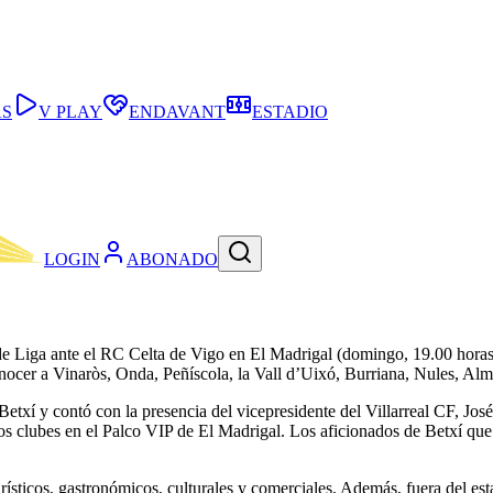
AS
V PLAY
ENDAVANT
ESTADIO
LOGIN
ABONADO
e Liga ante el RC Celta de Vigo en El Madrigal (domingo, 19.00 horas).
conocer a Vinaròs, Onda, Peñíscola, la Vall d’Uixó, Burriana, Nules, Alm
Betxí y contó con la presencia del vicepresidente del Villarreal CF, Jo
os clubes en el Palco VIP de El Madrigal. Los aficionados de Betxí que 
rísticos, gastronómicos, culturales y comerciales. Además, fuera del esta