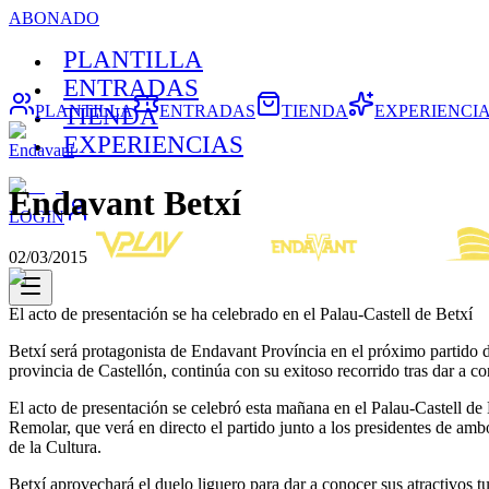
ABONADO
PLANTILLA
ENTRADAS
PLANTILLA
ENTRADAS
TIENDA
EXPERIENCI
TIENDA
EXPERIENCIAS
Endavant
Endavant Betxí
LOGIN
02/03/2015
El acto de presentación se ha celebrado en el Palau-Castell de Betxí
Betxí será protagonista de Endavant Província en el próximo partido d
provincia de Castellón, continúa con su exitoso recorrido tras dar a 
El acto de presentación se celebró esta mañana en el Palau-Castell de 
Remolar, que verá en directo el partido junto a los presidentes de amb
de la Cultura.
Betxí aprovechará el duelo liguero para dar a conocer sus atractivos tu