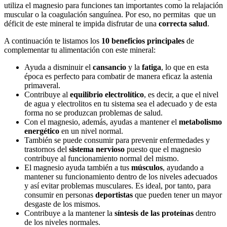
utiliza el magnesio para funciones tan importantes como la relajación
muscular o la coagulación sanguínea. Por eso, no permitas que un
déficit de este mineral te impida disfrutar de una
correcta salud
.
A continuación te listamos los
10 beneficios principales
de
complementar tu alimentación con este mineral:
Ayuda a disminuir el
cansancio
y la
fatiga
, lo que en esta
época es perfecto para combatir de manera eficaz la astenia
primaveral.
Contribuye al
equilibrio electrolítico
, es decir, a que el nivel
de agua y electrolitos en tu sistema sea el adecuado y de esta
forma no se produzcan problemas de salud.
Con el magnesio, además, ayudas a mantener el
metabolismo
energético
en un nivel normal.
También se puede consumir para prevenir enfermedades y
trastornos del
sistema nervioso
puesto que el magnesio
contribuye al funcionamiento normal del mismo.
El magnesio ayuda también a tus
músculos
, ayudando a
mantener su funcionamiento dentro de los niveles adecuados
y así evitar problemas musculares. Es ideal, por tanto, para
consumir en personas
deportistas
que pueden tener un mayor
desgaste de los mismos.
Contribuye a la mantener la
síntesis de las proteínas
dentro
de los niveles normales.