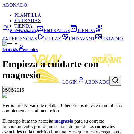
ABONADO
PLANTILLA
ENTRADAS
TIENDA
PLANTILLA
ENTRADAS
TIENDA
EXPERIENCIAS
EXPERIENCIAS
V PLAY
ENDAVANT
ESTADIO
Noticias Generales
LOGIN
Empieza a cuidarte con
magnesio
LOGIN
ABONADO
06/06/2016
Herbolario Navarro te detalla 10 beneficios de este mineral para
complementar tu alimentación
El cuerpo humano necesita
magnesio
para su correcto
funcionamiento, por lo que se trata de uno de los
minerales
esenciales
en la nutrición humana. Y es que nuestro organismo