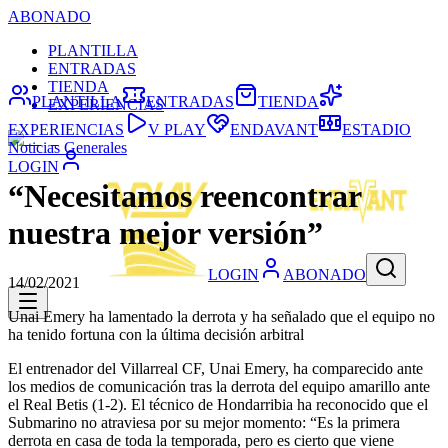
ABONADO
PLANTILLA
ENTRADAS
TIENDA
PLANTILLA
ENTRADAS
TIENDA
EXPERIENCIAS
EXPERIENCIAS
V PLAY
ENDAVANT
ESTADIO
Noticias Generales
LOGIN
“Necesitamos reencontrar
nuestra mejor versión”
LOGIN
ABONADO
14/02/2021
Unai Emery ha lamentado la derrota y ha señalado que el equipo no
ha tenido fortuna con la última decisión arbitral
El entrenador del Villarreal CF, Unai Emery, ha comparecido ante
los medios de comunicación tras la derrota del equipo amarillo ante
el Real Betis (1-2). El técnico de Hondarribia ha reconocido que el
Submarino no atraviesa por su mejor momento: “Es la primera
derrota en casa de toda la temporada, pero es cierto que viene