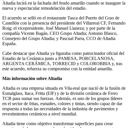
Altadia lucirá en la fachada del feudo amarillo cuando se inaugure la
nueva y espectacular remodelación del estadio.
El acuerdo se selló en el restaurante Tasca del Puerto del Grao de
Castellón con la presencia del presidente del Villarreal CF, Fernando
Roig; el vicepresidente, José Manuel Llaneza; y por parte de la
compañía Vicente Bagán, CEO Grupo Altadia; Antonio Blasco,
Consejero del Grupo Altadia; y Pascual Parra, CCO de Altadia
España.
Cabe destacar que Altadia ya figuraba como patrocinador oficial del
Estadio de la Cerámica junto a PAMESA, PORCELANOSA,
ARGENTA CERÁMICA, TORRECID y COLOROBBIA y, tras
este acuerdo, refuerza su compromiso con la entidad amarilla.
Más información sobre Altadia
Altadia es una empresa situada en Vila-real que nació de la fusión de
Esmalglass, Itaca, Fritta (EIF) y de la división cerámica de Ferro
TCB para sumar sus fuerzas. Además, es uno de los grupos líderes
en el sector de fritas, esmaltes, colores y tintas, siendo capaz de dar
respuesta a todas las necesidades de la industria de pavimentos y
revestimientos cerámicos a nivel mundial.
Altadia tiene como objetivo transformar superficies para crear