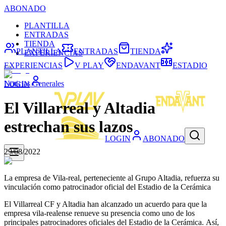
ABONADO
PLANTILLA
ENTRADAS
TIENDA
PLANTILLA
ENTRADAS
TIENDA
EXPERIENCIAS
EXPERIENCIAS
V PLAY
ENDAVANT
ESTADIO
Noticias Generales
LOGIN
El Villarreal y Altadia
estrechan sus lazos
LOGIN
ABONADO
29/08/2022
La empresa de Vila-real, perteneciente al Grupo Altadia, refuerza su
vinculación como patrocinador oficial del Estadio de la Cerámica
El Villarreal CF y Altadia han alcanzado un acuerdo para que la
empresa vila-realense renueve su presencia como uno de los
principales patrocinadores oficiales del Estadio de la Cerámica. Así,