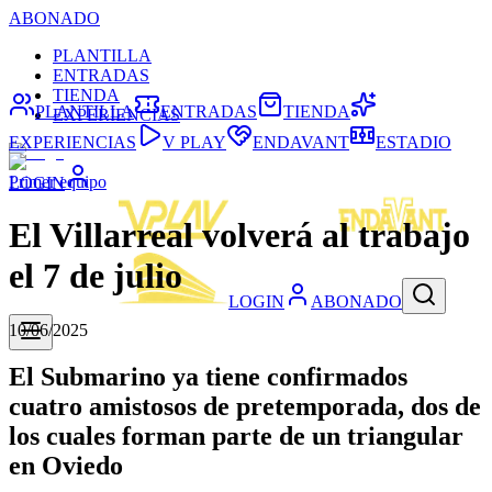
ABONADO
PLANTILLA
ENTRADAS
TIENDA
PLANTILLA
ENTRADAS
TIENDA
EXPERIENCIAS
EXPERIENCIAS
V PLAY
ENDAVANT
ESTADIO
Primer equipo
LOGIN
El Villarreal volverá al trabajo
el 7 de julio
LOGIN
ABONADO
10/06/2025
El Submarino ya tiene confirmados
cuatro amistosos de pretemporada, dos de
los cuales forman parte de un triangular
en Oviedo