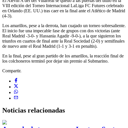
El Alevín A del del Villarreal se quedó a las puertas del título en la
VIII edición del Torneo Internacional LaLiga FC Futures celebrado
en Orlando (EE. UU.) tras caer en la final ante el Atlético de Madrid
(4-3).
Los amarillos, pese a la derrota, han cuajado un torneo sobresaliente.
El inicio fue una impecable fase de grupos con dos victorias (ante
Real Madrid -3-0- y Hassania Agadir -9-0-), a la que siguieron los
triunfos en cuartos de final ante la Real Sociedad (2-0) y semifinales
de nuevo ante el Real Madrid (1-1 y 3-1 en penaltis).
En la final, pese al gran partido de los amarillos, la reacción final de
los colchoneros terminó por dejar sin premio al Submarino.
Compartir.
Noticias
relacionadas