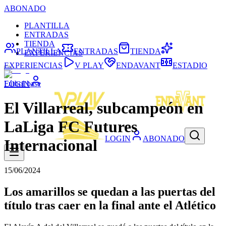
ABONADO
PLANTILLA
ENTRADAS
TIENDA
PLANTILLA
ENTRADAS
TIENDA
EXPERIENCIAS
EXPERIENCIAS
V PLAY
ENDAVANT
ESTADIO
Fútbol base
LOGIN
El Villarreal, subcampeón en
LaLiga FC Futures
LOGIN
ABONADO
Internacional
15/06/2024
Los amarillos se quedan a las puertas del
título tras caer en la final ante el Atlético