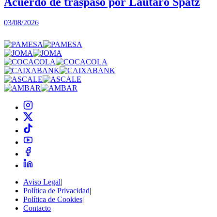
Acuerdo de traspaso por Lautaro Spatz
03/08/2026
0
Aviso Legal
|
Política de Privacidad
|
Política de Cookies
|
Contacto